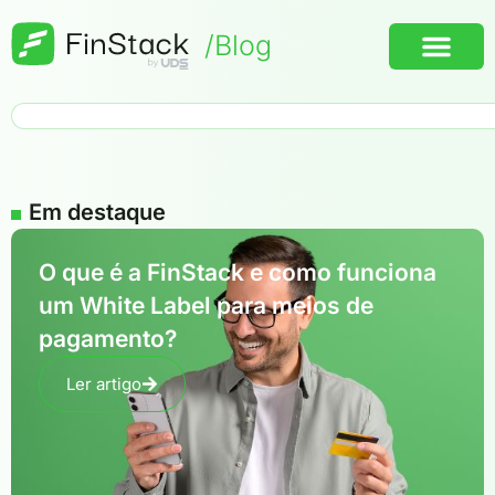
/
Blog
Em destaque
O que é a FinStack e como funciona
um White Label para meios de
pagamento?
Ler artigo