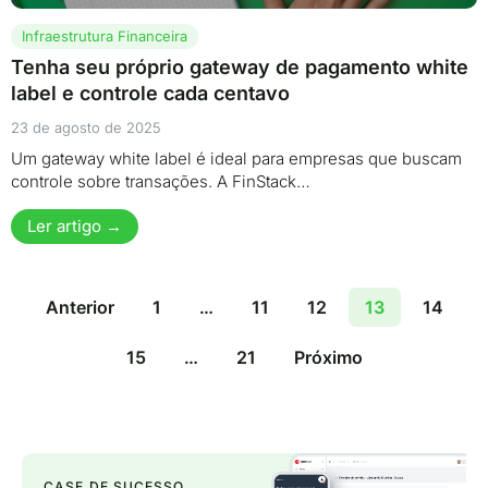
Infraestrutura Financeira
Tenha seu próprio gateway de pagamento white
label e controle cada centavo
23 de agosto de 2025
Um gateway white label é ideal para empresas que buscam
controle sobre transações. A FinStack…
Ler artigo →
Anterior
1
…
11
12
13
14
15
…
21
Próximo
CASE DE SUCESSO