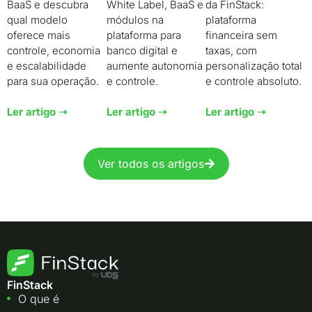
BaaS e descubra
da FinStack:
White Label, BaaS e
qual modelo
plataforma
módulos na
oferece mais
financeira sem
plataforma para
controle, economia
taxas, com
banco digital e
e escalabilidade
personalização total
aumente autonomia
para sua operação.
e controle absoluto.
e controle.
Ler artigo ➝
Ler artigo ➝
Ler artigo ➝
Ver todos os artigos
FinStack
O que é