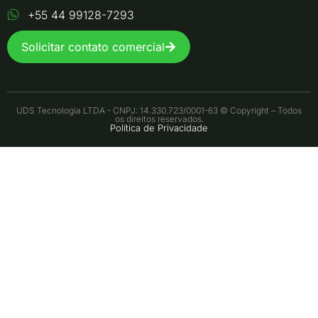
+55 44 99128-7293
Solicitar contato comercial
UDS Tecnologia LTDA - CNPJ: 14.330.723/0001-63 © Copyright – Todos
os direitos reservados.
Política de Privacidade