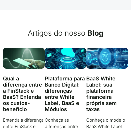
Artigos do nosso
Blog
Qual a
BaaS White
Plataforma para
diferença entre
Label: sua
Banco Digital:
a FinStack e
plataforma
diferenças
BaaS? Entenda
financeira
entre White
os custos-
própria sem
Label, BaaS e
benefício
taxas
Módulos
Entenda a diferença
Conheça o modelo
Conheça as
entre FinStack e
BaaS White Label
diferenças entre