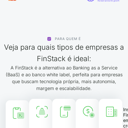
PARA QUEM É
Veja para quais tipos de empresas a
FinStack é ideal:
A FinStack é a alternativa ao Banking as a Service
(BaaS) e ao banco white label, perfeita para empresas
que buscam tecnologia própria, mais autonomia,
margem e escalabilidade.
Marketplaces
Adquirentes e
SCDs,
In
Fintechs
e E-
Subadquirentes
FIDCs
Fi
e
commerces
e
e
Bancos
Factory
c
Digitais